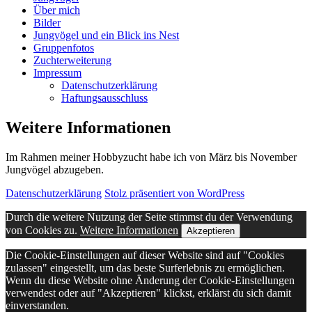
Über mich
Bilder
Jungvögel und ein Blick ins Nest
Gruppenfotos
Zuchterweiterung
Impressum
Datenschutzerklärung
Haftungsausschluss
Weitere Informationen
Im Rahmen meiner Hobbyzucht habe ich von März bis November
Jungvögel abzugeben.
Datenschutzerklärung
Stolz präsentiert von WordPress
Durch die weitere Nutzung der Seite stimmst du der Verwendung
von Cookies zu.
Weitere Informationen
Akzeptieren
Die Cookie-Einstellungen auf dieser Website sind auf "Cookies
zulassen" eingestellt, um das beste Surferlebnis zu ermöglichen.
Wenn du diese Website ohne Änderung der Cookie-Einstellungen
verwendest oder auf "Akzeptieren" klickst, erklärst du sich damit
einverstanden.