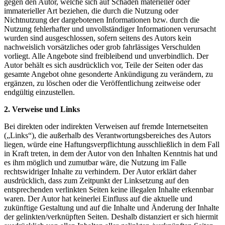
gegen den Autor, welche sich auf Schäden materieller oder
immaterieller Art beziehen, die durch
die Nutzung oder
Nichtnutzung der dargebotenen Informationen bzw. durch die
Nutzung
fehlerhafter und unvollständiger Informationen verursacht
wurden sind ausgeschlossen, sofern
seitens des Autors kein
nachweislich vorsätzliches oder grob fahrlässiges Verschulden
vorliegt. Alle
Angebote sind freibleibend und unverbindlich. Der
Autor behält es sich ausdrücklich vor, Teile der
Seiten oder das
gesamte Angebot ohne gesonderte Ankündigung zu verändern, zu
ergänzen, zu
löschen oder die Veröffentlichung zeitweise oder
endgültig einzustellen.
2. Verweise und Links
B
ei direkten oder indirekten Verweisen auf fremde Internetseiten
(„Links“), die außerhalb des
Verantwortungsbereiches des Autors
liegen, würde eine Haftungsverpflichtung ausschließlich in
dem Fall
in Kraft treten, in dem der Autor von den Inhalten Kenntnis hat und
es ihm möglich und
zumutbar wäre, die Nutzung im Falle
rechtswidriger Inhalte zu verhindern. Der Autor erklärt daher
ausdrücklich, dass zum Zeitpunkt der Linksetzung auf den
entsprechenden verlinkten Seiten keine
illegalen Inhalte erkennbar
waren. Der Autor hat keinerlei Einfluss auf die aktuelle und
zukünftige
Gestaltung und auf die Inhalte und Änderung der Inhalte
der gelinkten/verknüpften Seiten. Deshalb
distanziert er sich hiermit