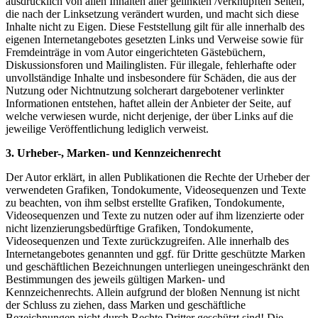
ausdrücklich von allen Inhalten aller gelinkten /verknüpften Seiten,
die nach der Linksetzung
verändert wurden, und macht sich diese
Inhalte nicht zu Eigen. Diese Feststellung gilt für alle innerhalb des
eigenen
Internetangebotes gesetzten Links und Verweise sowie für
Fremdeinträge in vom Autor eingerichteten Gästebüchern,
Diskussionsforen und Mailinglisten. Für illegale, fehlerhafte oder
unvollständige Inhalte und insbesondere für Schäden, die
aus der
Nutzung oder Nichtnutzung solcherart dargebotener verlinkter
Informationen entstehen, haftet allein der Anbieter
der Seite, auf
welche verwiesen wurde, nicht derjenige, der über Links auf die
jeweilige Veröffentlichung lediglich
verweist.
3. Urheber-, Marken- und Kennzeichenrecht
Der Autor erklärt, in allen Publikationen die Rechte der Urheber der
verwendeten Grafiken, Tondokumente,
Videosequenzen und Texte
zu beachten, von ihm selbst erstellte Grafiken, Tondokumente,
Videosequenzen und Texte zu
nutzen oder auf ihm lizenzierte oder
nicht lizenzierungsbedürftige Grafiken, Tondokumente,
Videosequenzen und Texte
zurückzugreifen. Alle innerhalb des
Internetangebotes genannten und ggf. für Dritte geschützte Marken
und
geschäftlichen Bezeichnungen unterliegen uneingeschränkt den
Bestimmungen des jeweils gültigen Marken- und
Kennzeichenrechts. Allein aufgrund der bloßen Nennung ist nicht
der Schluss zu ziehen, dass Marken und geschäftliche
Bezeichnungen nicht durch Rechte Dritter geschützt sind! Die